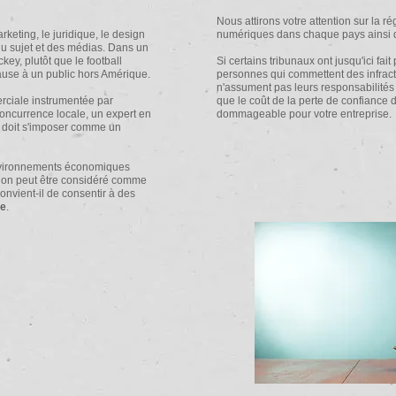
Nous attirons votre attention sur la 
keting, le juridique, le design
numériques dans chaque pays ainsi qu
du sujet et des médias. Dans un
ckey, plutôt que le football
Si certains tribunaux ont jusqu'ici fai
use à un public hors Amérique.
personnes qui commettent des infract
n'assument pas leurs responsabilités 
rciale instrumentée par
que le coût de la perte de confiance d
oncurrence locale, un expert en
dommageable pour votre entreprise.
rs doit s'imposer comme un
 environnements économiques
égion peut être considéré comme
onvient-il de consentir à des
ge
.