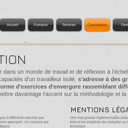
m
Accueil
À propos
Services
Consultation
Dev
TION
ir dans un monde de travail et de réflexion à l'éche
apacités d'un travailleur isolé,
s'adresse à des g
forme d'exercices d'envergure rassemblant dif
ettre davantage l'accent sur la méthodologie et la 
MENTIONS LÉG
es à différents marchés par
Une trop grande réglementation entra
isme approprié. Un exercice qui
toile et les empêche de s'adapter au
tiques.
technique.